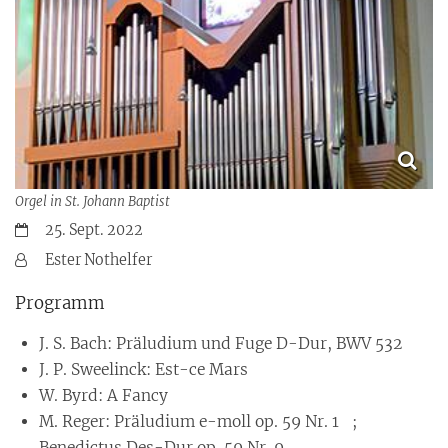
Orgel in St. Johann Baptist
Datum:
25. Sept. 2022
Von:
Ester Nothelfer
Programm
J. S. Bach: Präludium und Fuge D-Dur, BWV 532
J. P. Sweelinck: Est-ce Mars
W. Byrd: A Fancy
M. Reger: Präludium e-moll op. 59 Nr. 1 ;
Benedictus Des-Dur op. 59 Nr. 9