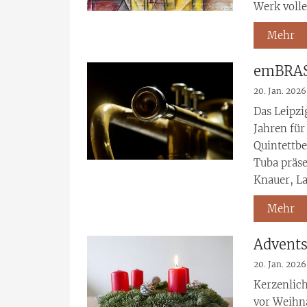
Werk volle
Mehr
emBRASS
20. Jan. 2026
Das Leipzi
Jahren für
Quintettb
Tuba präse
Knauer, Lar
Mehr
Advents
20. Jan. 2026
Kerzenlic
vor Weihna