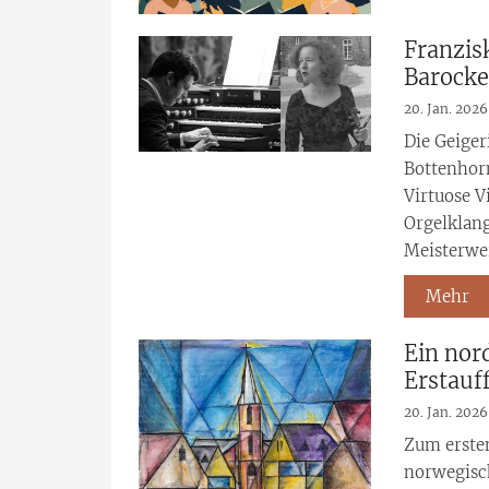
Franzis
Barocke
20. Jan. 2026
Die Geiger
Bottenhor
Virtuose V
Orgelklang
Meisterwer
Mehr
Ein nor
Erstauf
20. Jan. 2026
Zum ersten
norwegisc