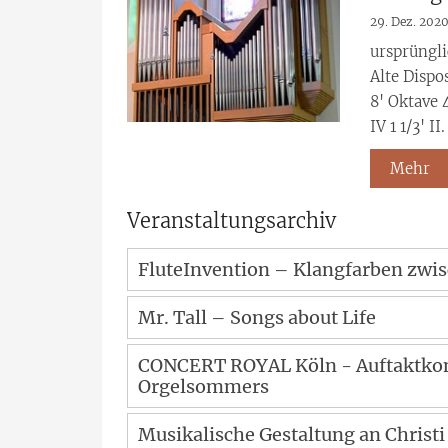
29. Dez. 202
ursprüngli
Alte Dispo
8' Oktave 
IV 1 1/3' II. 
Mehr
Veranstaltungsarchiv
FluteInvention – Klangfarben zwis
Mr. Tall – Songs about Life
CONCERT ROYAL Köln - Auftaktkonz
Orgelsommers
Musikalische Gestaltung an Christ