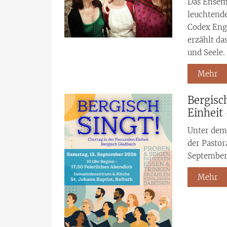
Das Ensem
leuchtende
Codex Eng
erzählt da
und Seele. .
Mehr
Bergisc
Einheit
Unter dem 
der Pastor
September
Mehr