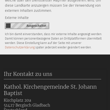
welche über den Dienstleister MapTiler ausgeliefert wird. Um
diese Landkarte anzuzeigen müssen Sie der Verwendung von
externen Inhalten zustimmen.
Externe Inhalte
Ich bin damit einverstanden, dass mir externe Inhalte angezeigt werden.
Damit können personenbezogene Daten an Drittplattformen übermittelt
werden. Diese Einstellung kann auf der Seite mit unserer
Datenschutzerklärung
später jederzeit wieder geändert werden.
Ihr Kontakt zu uns
Kathol. Kirchengemeinde St. Johann
Baptist
Kirchplatz 20a
51427
Bergisch Gladbach