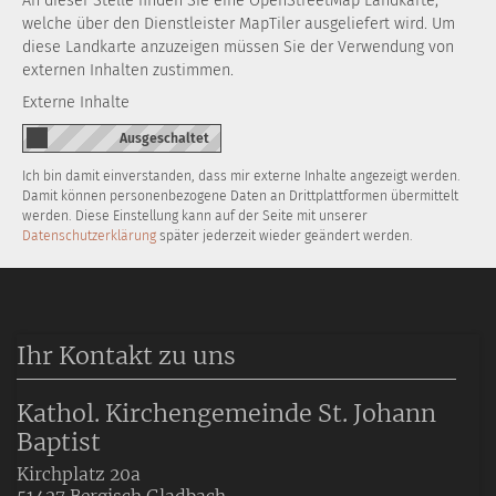
An dieser Stelle finden Sie eine OpenStreetMap Landkarte,
welche über den Dienstleister MapTiler ausgeliefert wird. Um
diese Landkarte anzuzeigen müssen Sie der Verwendung von
externen Inhalten zustimmen.
Externe Inhalte
Ich bin damit einverstanden, dass mir externe Inhalte angezeigt werden.
Damit können personenbezogene Daten an Drittplattformen übermittelt
werden. Diese Einstellung kann auf der Seite mit unserer
Datenschutzerklärung
später jederzeit wieder geändert werden.
Ihr Kontakt zu uns
Kathol. Kirchengemeinde St. Johann
Baptist
Kirchplatz 20a