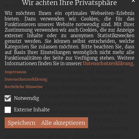
✕
Wir achten Ihre Privatsphäre
18. Juni 2026
Wir möchten Ihnen ein optimales Webseiten-Erlebnis
Liebe Schwestern und Brüder, „Fürchtet euch nicht!“
bieten. Dazu verwenden wir Cookies, die für das
Dreimal hören wir diesen Satz im heutigen
Funktionieren unserer Website notwendig sind. Mit Ihrer
Zustimmung verwenden wir auch Cookies, die zur Anzeige
Evangelium. Es ist kein Zufall, dass Jesus diese Worte
externer Inhalte oder zu anonymen Statistikzwecken
so eindringlich wiederholt. Denn Angst gehört zu den
genutzt werden. Sie können selbst entscheiden, welche
Kategorien Sie zulassen möchten. Bitte beachten Sie, dass
tiefsten Erfahrungen des menschlichen Lebens. Sie
auf Basis Ihrer Einstellungen womöglich nicht mehr alle
begleitet uns seit jeher. Die Angst vor Krankheit, vor
Funktionalitäten der Seite zur Verfügung stehen. Weitere
dem Verlust eines geliebten Menschen, vor
Informationen finden Sie in unserer
Datenschutzerklärung
.
Unsicherheit in Beruf und Familie, vor Kriegen und
Impressum
Krisen, die unsere Welt erschüttern. Die Worte Jesu
Datenschutzerklärung
Rechtliche Hinweise
sind jedoch keine billige Beruhigung und keine
Aufforderung, die Augen vor den Problemen der Welt
Notwendig
zu verschließen. Jesus kennt die Schwierigkeiten des
Externe Inhalte
Lebens. Und er bereitet seine Jünger darauf vor, dass
ihr Weg nicht immer leicht sein wird. Wer sich zu
Speichern
Alle akzeptieren
Christus bekennt, wird nicht immer auf Zustimmung
stoßen. Dennoch sagt Jesus: „Fürchtet euch nicht!“