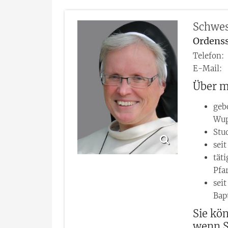
Schwes
Ordenss
Telefon:
E-Mail:
Über m
geb
Wup
Stu
sei
täti
Pfa
sei
Bap
Sie kö
wenn S