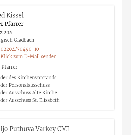
ed
Kissel
r Pfarrer
tz 20a
rgisch Gladbach
02204/70490-10
Klick zum E-Mail senden
r Pfarrer
nder des Kirchenvorstands
nder Personalausschuss
der Ausschuss Alte Kirche
der Ausschuss St. Elisabeth
ijo
Puthuva
Varkey
CMI