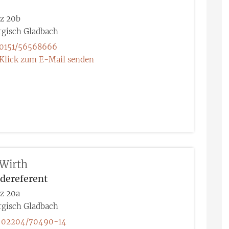
tz 20b
rgisch Gladbach
0151/56568666
Klick zum E-Mail senden
Wirth
dereferent
tz 20a
rgisch Gladbach
02204/70490-14