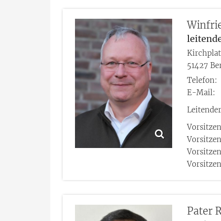
Winfri
leitende
Kirchpla
51427
Be
Telefon:
E-Mail:
Leitende
Vorsitze
Vorsitze
Vorsitzen
Vorsitzen
Pater
R