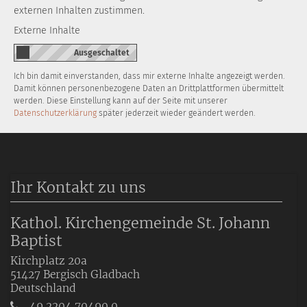
externen Inhalten zustimmen.
Externe Inhalte
Ich bin damit einverstanden, dass mir externe Inhalte angezeigt werden.
Damit können personenbezogene Daten an Drittplattformen übermittelt
werden. Diese Einstellung kann auf der Seite mit unserer
Datenschutzerklärung
später jederzeit wieder geändert werden.
Ihr Kontakt zu uns
Kathol. Kirchengemeinde St. Johann
Baptist
Kirchplatz 20a
51427
Bergisch Gladbach
Deutschland
49 2204 70490 0